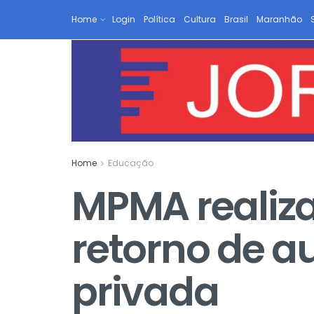
Home
Login
Política
Cultura
Brasil
Maranhão
Home
Educação
MPMA realiza
retorno de a
privada