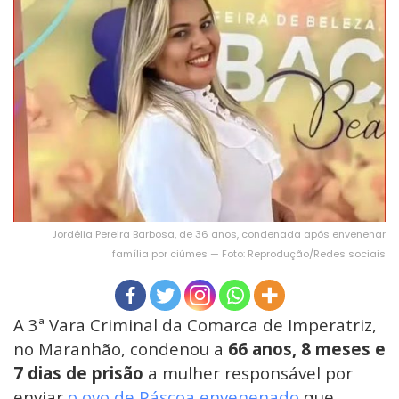
Jordélia Pereira Barbosa, de 36 anos, condenada após envenenar
família por ciúmes — Foto: Reprodução/Redes sociais
A 3ª Vara Criminal da Comarca de Imperatriz,
no Maranhão, condenou a
66 anos, 8 meses e
7 dias de prisão
a mulher responsável por
enviar
o ovo de Páscoa
envenenado
que