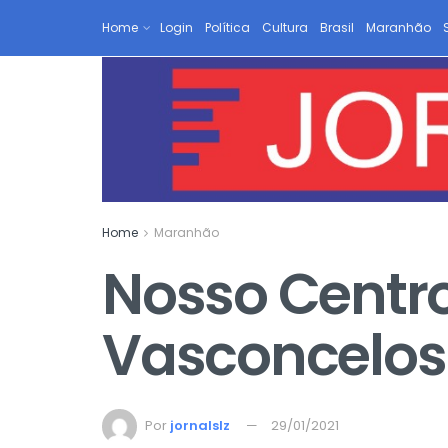
Home
Login
Política
Cultura
Brasil
Maranhão
Home
Maranhão
Nosso Centro
Vasconcelos
Por
jornalslz
29/01/2021