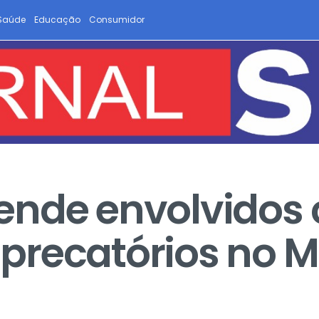
Saúde
Educação
Consumidor
ende envolvidos
recatórios no M