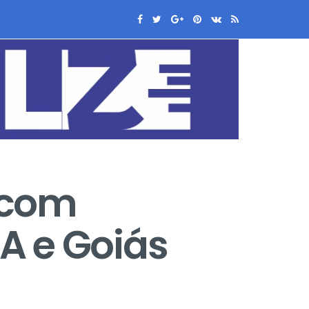
 com
A e Goiás