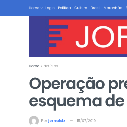
Home
Login
Política
Cultura
Brasil
Maranhão
Home
Notícias
Operação pr
esquema de p
Por
jornalslz
15/07/2019