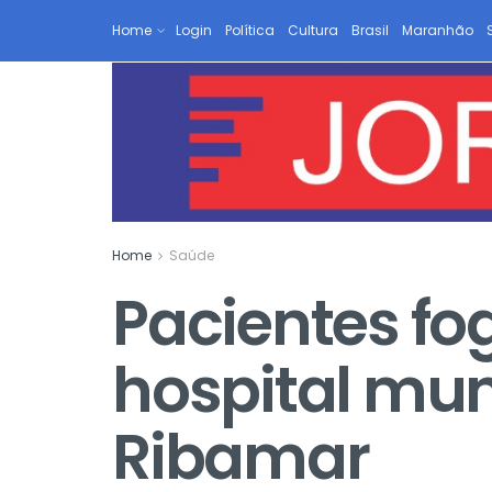
Home
Login
Política
Cultura
Brasil
Maranhão
Home
Saúde
Pacientes f
hospital mun
Ribamar