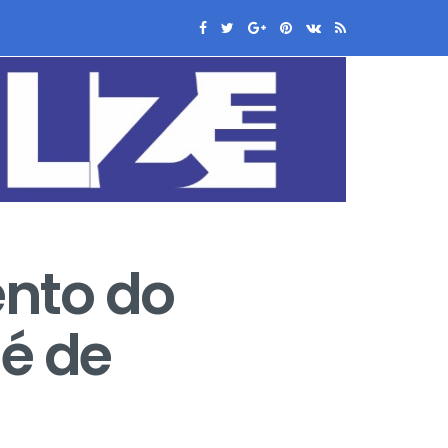
nto do
sé de