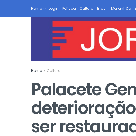
Home
Login
Política
Cultura
Brasil
Maranhão
Home
Cultura
Palacete Gen
deterioraçã
ser restaura