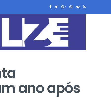
nta
um ano após