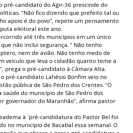
 o pré-candidato do Agir-36 prescinde do
líticas. “Não fico dizendo que prefeito tal ou
nho apoio é do povo”, repete um pensamento
puta eleitoral este ano.
rcorrido até três municípios em um único
 que não inclui segurança. “ Não tenho
cóptero, nem de avião. Não tenho medo de
m veículo que leva o cidadão quanto teme a
, prega o pré-candidato à Câmara Alta.
o pré-candidato Lahésio Bonfim veio no
stão pública de São Pedro dos Crentes. “O
na saúde do município de São Pedro dos
ser governador do Maranhão”, afirma pastor
Ceadema à ´pré-candidatura do Pastor Bel foi
ado no município de Bacabal essa semanal. O
venção que abrace a nossa pré-candidatura e