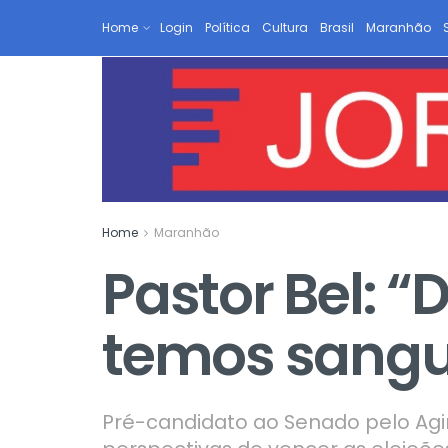
Home
Login
Política
Cultura
Brasil
Maranhão
Home
Maranhão
Pastor Bel: “
temos sangu
Pré-candidato ao Senado pelo Agir