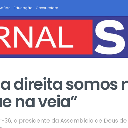
Saúde
Educação
Consumidor
Da direita somos
e na veia”
-36, o presidente da Assembleia de Deus de 