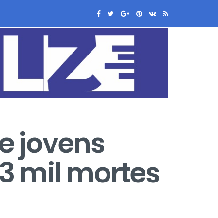
de jovens
23 mil mortes