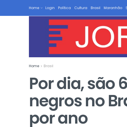
Home
Login
Política
Cultura
Brasil
Maranhão
Home
Brasil
Por dia, são 
negros no Bra
por ano