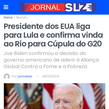
Home
Mundo
Presidente dos EUA liga
para Lula e confirma vinda
ao Rio para Cúpula do G20
Joe Biden confirmou a decisão do
governo americano de aderir à Aliança
Global Contra a Fome e a Pobreza
Por
jornalslz
08/11/2024