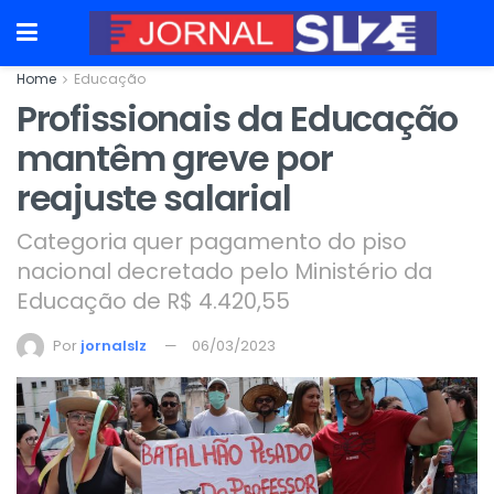
Home
Educação
Profissionais da Educação
mantêm greve por
reajuste salarial
Categoria quer pagamento do piso
nacional decretado pelo Ministério da
Educação de R$ 4.420,55
Por
jornalslz
06/03/2023