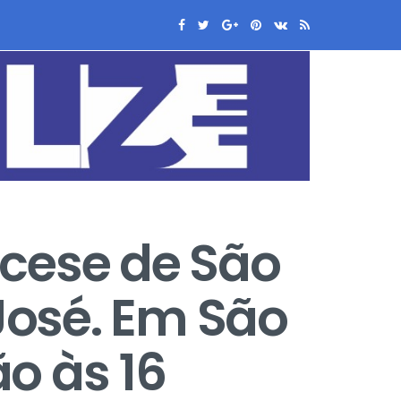
ocese de São
osé. Em São
o às 16