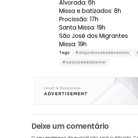
Alvorada: 6h
Missa e batizados: 8h
Procissão: 17h
Santa Missa: 19h
São José dos Migrantes
Missa: 19h
Tags:
#arquidiocesedesaoluis
#saojosederibamar
Deixe um comentário
O seu endereço de e-mail não será publicado.
C