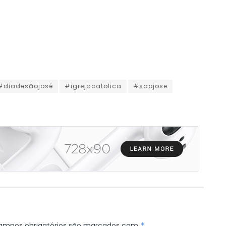
#diadesãojosé
#igrejacatolica
#saojose
ampos obrigatórios são marcados com
*