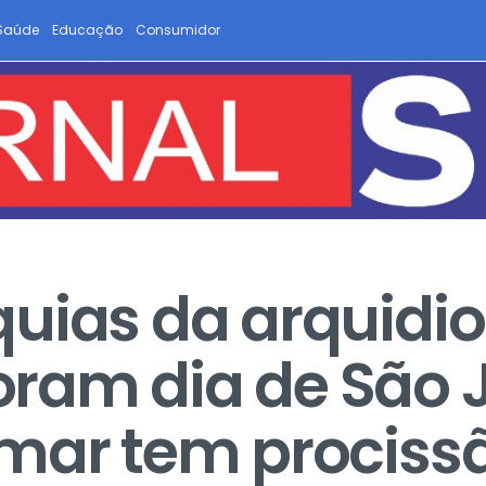
Saúde
Educação
Consumidor
uias da arquidi
ram dia de São J
mar tem procissã