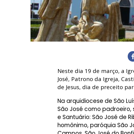
Neste dia 19 de março, a Igr
José, Patrono da Igreja, Cas
de Jesus, dia de preceito pa
Na arquidiocese de São Lu
São José como padroeiro, 
e Santuário: São José de R
homônimo, paróquia São Jo
Campos, São José do Bonfim