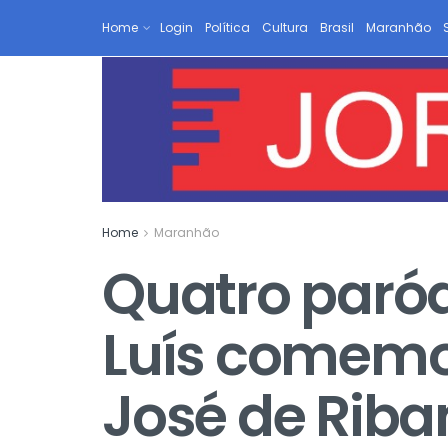
Home
Login
Política
Cultura
Brasil
Maranhão
Home
Maranhão
Quatro paróq
Luís comemo
José de Riba