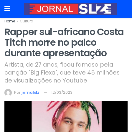
Home
Cultura
Rapper sul-africano Costa
Titch morre no palco
durante apresentação
Artista, de 27 anos, ficou famoso pela
canção "Big Flexa", que teve 45 milhões
de visualizações no Youtube
Por
jornalslz
12/03/2023