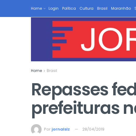
Home
Login
Política
Cultura
Brasil
Maranhão
Home
Brasil
Repasses fed
prefeituras 
Por
jornalslz
28/04/2019