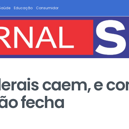
Saúde
Educação
Consumidor
erais caem, e co
não fecha