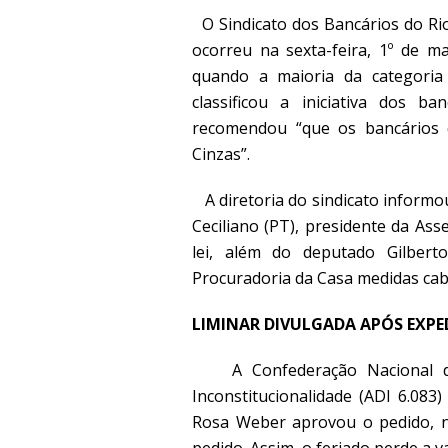
O Sindicato dos Bancários do Rio
ocorreu na sexta-feira, 1º de m
quando a maioria da categoria j
classificou a iniciativa dos ba
recomendou “que os bancários 
Cinzas”.
A diretoria do sindicato inform
Ceciliano (PT), presidente da Ass
lei, além do deputado Gilbert
Procuradoria da Casa medidas cabí
LIMINAR DIVULGADA APÓS EXPE
A Confederação Nacional do 
Inconstitucionalidade (ADI 6.083
Rosa Weber aprovou o pedido, na
pedido. Assim, o feriado perde a v