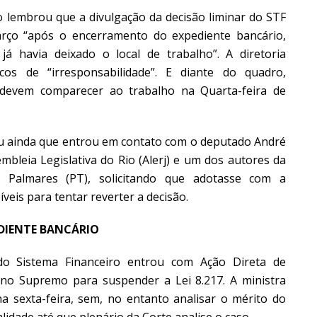
 lembrou que a divulgação da decisão liminar do STF
arço “após o encerramento do expediente bancário,
á havia deixado o local de trabalho”. A diretoria
ncos de “irresponsabilidade”. E diante do quadro,
devem comparecer ao trabalho na Quarta-feira de
ou ainda que entrou em contato com o deputado André
embleia Legislativa do Rio (Alerj) e um dos autores da
o Palmares (PT), solicitando que adotasse com a
veis para tentar reverter a decisão.
DIENTE BANCÁRIO
Sistema Financeiro entrou com Ação Direta de
) no Supremo para suspender a Lei 8.217. A ministra
 sexta-feira, sem, no entanto analisar o mérito do
alidade até que plenário da Corte analise o caso.