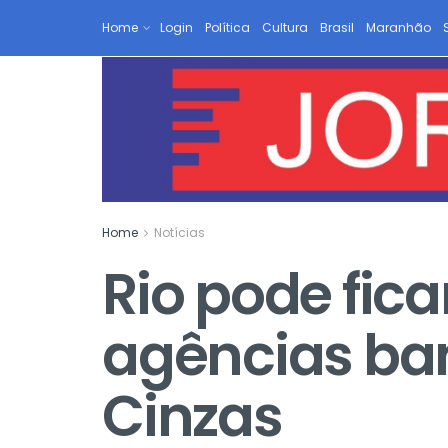
Home
Login
Política
Cultura
Brasil
Maranhão
Home
Notícias
Rio pode fic
agências ban
Cinzas