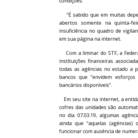
condições.
“É sabido que em muitas depen
abertos somente na quinta-fe
insuficiência no quadro de vigila
em sua página na internet.
Com a liminar do STF, a Federa
instituições financeiras associa
todas as agências no estado a pa
bancos que “envidem esforços p
bancários disponíveis”.
Em seu site na internet, a entid
cofres das unidades são automa
no dia 07.03.19, algumas agênci
ainda que “aquelas (agências) 
funcionar com ausência de numerár