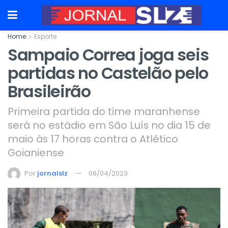
Home
Esporte
Sampaio Correa joga seis
partidas no Castelão pelo
Brasileirão
Primeira partida do time maranhense
será no estádio em São Luís no dia 15 de
maio às 17 horas contra o Atlético
Goianiense
Por
jornalslz
06/04/2023