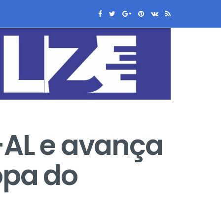
AL e avança
opa do