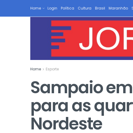
Home
Login
Política
Cultura
Brasil
Maranhão
Home
Esporte
Sampaio emp
para as quar
Nordeste