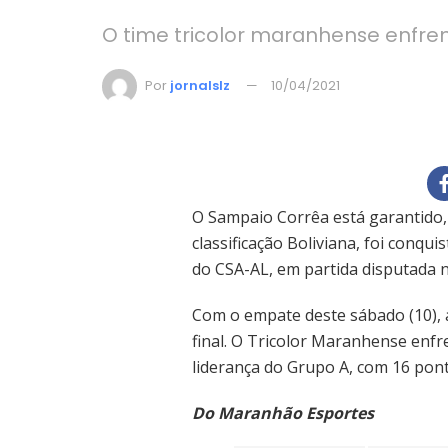
O time tricolor maranhense enfren
Por
jornalslz
10/04/2021
O Sampaio Corrêa está garantido, 
classificação Boliviana, foi conqu
do CSA-AL, em partida disputada n
Com o empate deste sábado (10), 
final. O Tricolor Maranhense enfr
liderança do Grupo A, com 16 pont
Do Maranhão Esportes