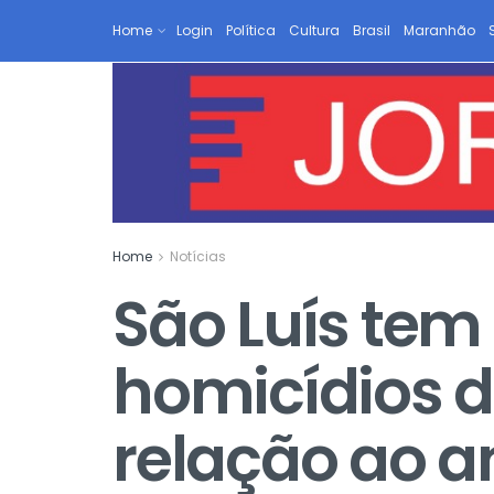
Home
Login
Política
Cultura
Brasil
Maranhão
Home
Notícias
São Luís tem
homicídios d
relação ao 