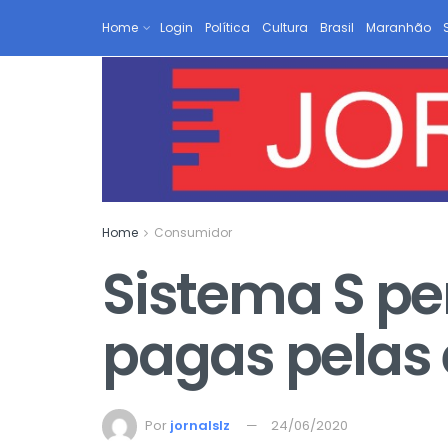
Home
Login
Política
Cultura
Brasil
Maranhão
Home
Consumidor
Sistema S pe
pagas pelas
Por
jornalslz
24/06/2020