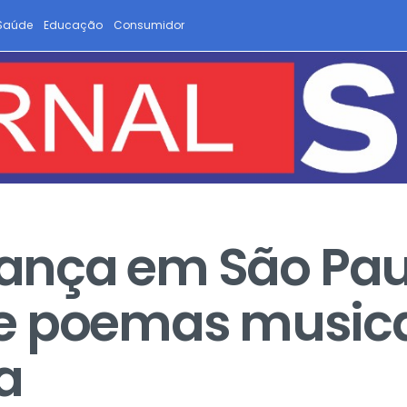
Saúde
Educação
Consumidor
 lança em São Pa
e poemas music
a