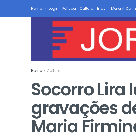
Home
Login
Política
Cultura
Brasil
Maranhão
Home
Cultura
Socorro Lira
gravações d
Maria Firmin