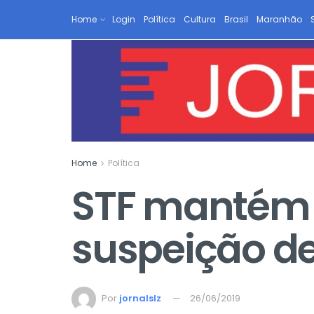
Home
Login
Política
Cultura
Brasil
Maranhão
Home
Política
STF mantém L
suspeição d
Por
jornalslz
26/06/2019