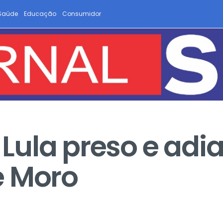
Saúde
Educação
Consumidor
ula preso e adia
e Moro