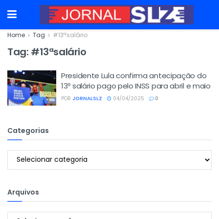
Home
Tag
#13ªsalário
Tag:
#13ªsalário
Presidente Lula confirma antecipação do
13º salário pago pelo INSS para abril e maio
POR
JORNALSLZ
04/04/2025
0
Categorias
Categorias
Arquivos
Arquivos