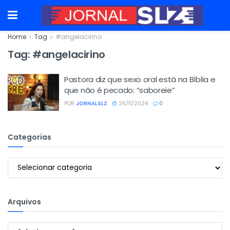
Home
Tag
#angelacirino
Tag:
#angelacirino
Pastora diz que sexo oral está na Bíblia e
que não é pecado: “saboreie”
POR
JORNALSLZ
26/11/2024
0
Categorias
Categorias
Arquivos
Arquivos