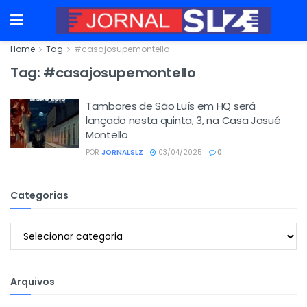
Home
Tag
#casajosupemontello
Tag:
#casajosupemontello
Tambores de São Luís em HQ será
lançado nesta quinta, 3, na Casa Josué
Montello
POR
JORNALSLZ
03/04/2025
0
Categorias
Categorias
Arquivos