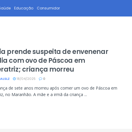
Saúde
Educação
Consumidor
cia prende suspeita de envenenar
lia com ovo de Páscoa em
ratriz; criança morreu
ALSLZ
18/04/2025
0
ança de sete anos morreu após comer um ovo de Páscoa em
iz, no Maranhão. A mãe e a irmã da criança ...