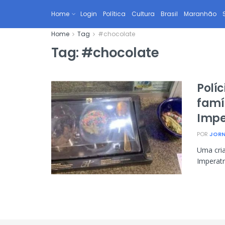
Home
Login
Política
Cultura
Brasil
Maranhão
Home
Tag
#chocolate
Tag:
#chocolate
Polí
famí
Impe
POR
JORN
Uma cri
Imperatr