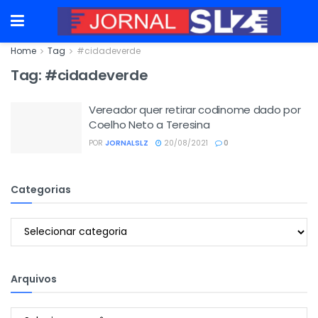
Home
Tag
#cidadeverde
Tag:
#cidadeverde
Vereador quer retirar codinome dado por
Coelho Neto a Teresina
POR
JORNALSLZ
20/08/2021
0
Categorias
Categorias
Arquivos
Arquivos