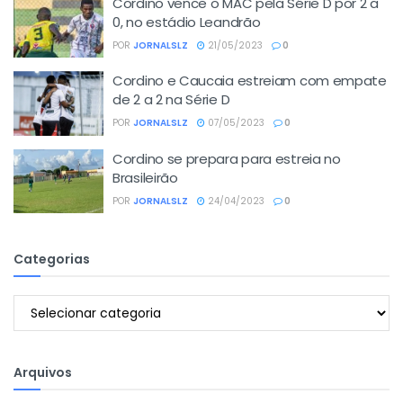
Cordino vence o MAC pela Série D por 2 a
0, no estádio Leandrão
POR
JORNALSLZ
21/05/2023
0
Cordino e Caucaia estreiam com empate
de 2 a 2 na Série D
POR
JORNALSLZ
07/05/2023
0
Cordino se prepara para estreia no
Brasileirão
POR
JORNALSLZ
24/04/2023
0
Categorias
Categorias
Arquivos