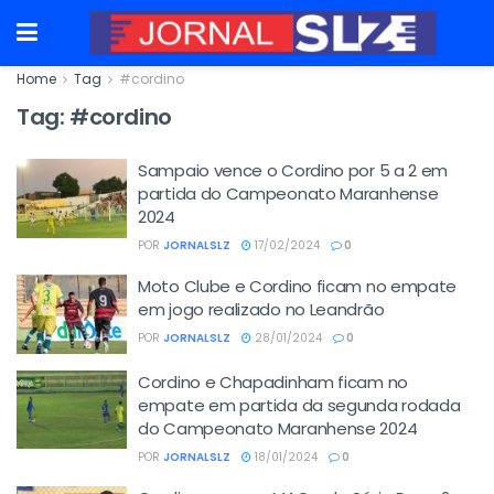
Home
Tag
#cordino
Tag:
#cordino
Sampaio vence o Cordino por 5 a 2 em
partida do Campeonato Maranhense
2024
POR
JORNALSLZ
17/02/2024
0
Moto Clube e Cordino ficam no empate
em jogo realizado no Leandrão
POR
JORNALSLZ
28/01/2024
0
Cordino e Chapadinham ficam no
empate em partida da segunda rodada
do Campeonato Maranhense 2024
POR
JORNALSLZ
18/01/2024
0