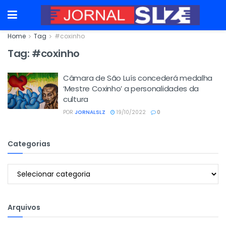
Home
Tag
#coxinho
Tag:
#coxinho
Câmara de São Luís concederá medalha
‘Mestre Coxinho’ a personalidades da
cultura
POR
JORNALSLZ
19/10/2022
0
Categorias
Categorias
Arquivos