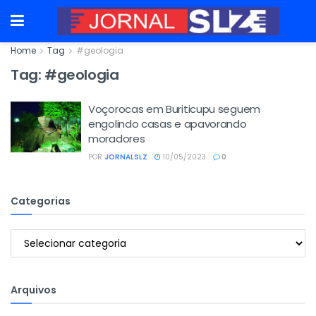
Home
Tag
#geologia
Tag:
#geologia
Voçorocas em Buriticupu seguem
engolindo casas e apavorando
moradores
POR
JORNALSLZ
10/05/2023
0
Categorias
Categorias
Arquivos