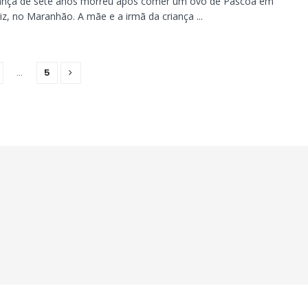
ança de sete anos morreu após comer um ovo de Páscoa em
iz, no Maranhão. A mãe e a irmã da criança ...
…
5