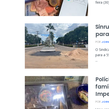
feira (3
Sinr
para
POR
JORN
O Sindica
para a 5
...
Polí
famí
Impe
POR
JORN