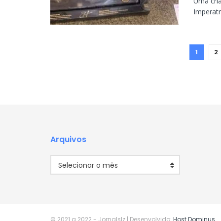
Uma cri
Imperatr
1
2
Arquivos
Arquivos
Selecionar o mês
© 2021 a 2022
- Jornalslz | Desenvolvido:
Host Dominus
.