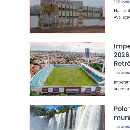
POR
JORN
Na escal
Avaliaçã
Impe
2026
Retr
POR
JORN
Imperatr
primeira
Polo
muni
POR
JORN