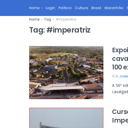
Home
Login
Política
Cultura
Brasil
Maranhão
Home
Tag
#imperatriz
Tag:
#imperatriz
Expo
cava
100 e
POR
JORN
A 56ª ed
cavalgad
Curs
Impe