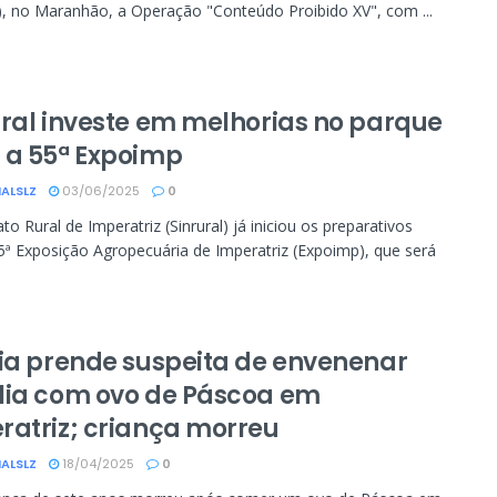
0), no Maranhão, a Operação "Conteúdo Proibido XV", com ...
ural investe em melhorias no parque
 a 55ª Expoimp
ALSLZ
03/06/2025
0
to Rural de Imperatriz (Sinrural) já iniciou os preparativos
5ª Exposição Agropecuária de Imperatriz (Expoimp), que será
cia prende suspeita de envenenar
lia com ovo de Páscoa em
ratriz; criança morreu
ALSLZ
18/04/2025
0