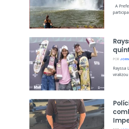
A Prefei
particip
Rays
quint
POR
JORN
Rayssa L
viralizo
Polí
comb
Impe