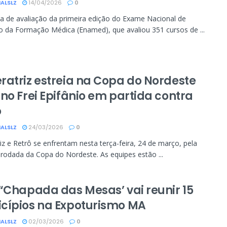
ALSLZ
14/04/2026
0
a de avaliação da primeira edição do Exame Nacional de
o da Formação Médica (Enamed), que avaliou 351 cursos de ...
ratriz estreia na Copa do Nordeste
 no Frei Epifânio em partida contra
ô
ALSLZ
24/03/2026
0
iz e Retrô se enfrentam nesta terça-feira, 24 de março, pela
 rodada da Copa do Nordeste. As equipes estão ...
 “Chapada das Mesas’ vai reunir 15
cípios na Expoturismo MA
ALSLZ
02/03/2026
0