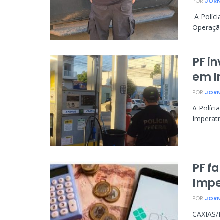
POR
JORN
A Políci
Operação
PF i
em I
POR
JORN
A Políci
Imperatr
PF f
Impe
POR
JORN
CAXIAS/M