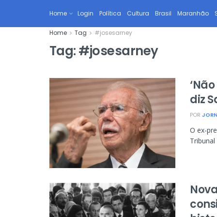
Home
Login
Política
Cultura
Brasil
Maranhão
Home
Tag
#josesarney
Tag:
#josesarney
‘Não
diz 
POR
JORN
O ex-pre
Tribunal
Nova
cons