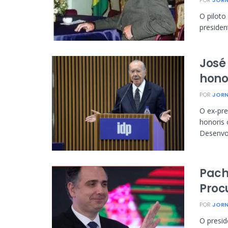
POR
JORN
O piloto
presiden
José 
hono
POR
JORN
O ex-pre
honoris 
Desenvol
Pach
Proc
POR
JORN
O presi