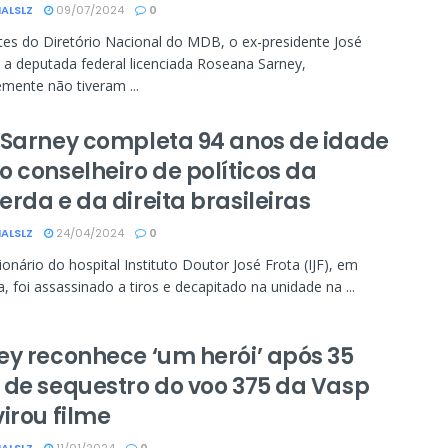
ALSLZ
09/07/2024
0
tes do Diretório Nacional do MDB, o ex-presidente José
 a deputada federal licenciada Roseana Sarney,
mente não tiveram ...
 Sarney completa 94 anos de idade
o conselheiro de políticos da
rda e da direita brasileiras
ALSLZ
24/04/2024
0
onário do hospital Instituto Doutor José Frota (IJF), em
a, foi assassinado a tiros e decapitado na unidade na ...
ey reconhece ‘um herói’ após 35
 de sequestro do voo 375 da Vasp
irou filme