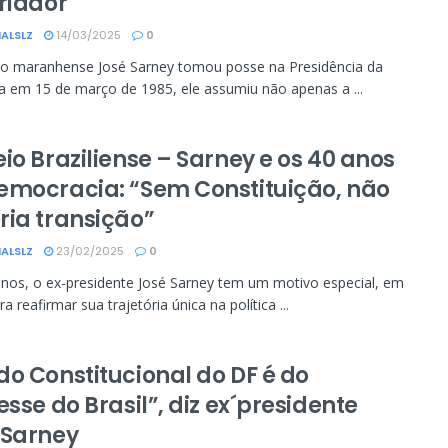
riador
ALSLZ
14/03/2025
0
o maranhense José Sarney tomou posse na Presidência da
a em 15 de março de 1985, ele assumiu não apenas a ...
io Braziliense – Sarney e os 40 anos
emocracia: “Sem Constituição, não
ria transição”
ALSLZ
23/02/2025
0
nos, o ex-presidente José Sarney tem um motivo especial, em
a reafirmar sua trajetória única na política ...
do Constitucional do DF é do
esse do Brasil”, diz ex´presidente
 Sarney