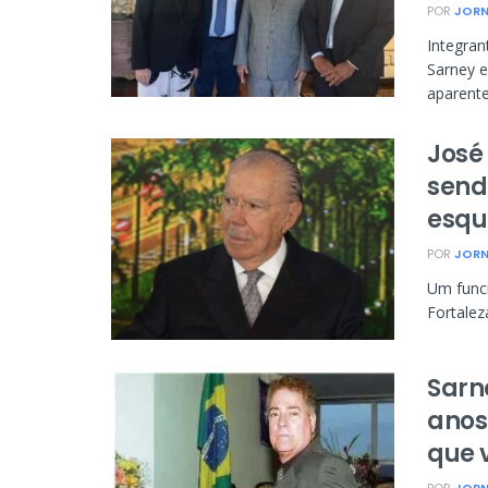
POR
JORN
Integran
Sarney e
aparente
José
send
esque
POR
JORN
Um funci
Fortalez
Sarn
anos
que v