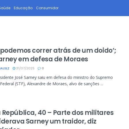
Saúde
Educação
Consumidor
 podemos correr atrás de um doido’;
Sarney em defesa de Moraes
ALSLZ
31/07/2025
0
sidente José Sarney saiu em defesa do ministro do Supremo
 Federal (STF), Alexandre de Moraes, alvo de sanções ...
 República, 40 – Parte dos militares
iderava Sarney um traidor, diz