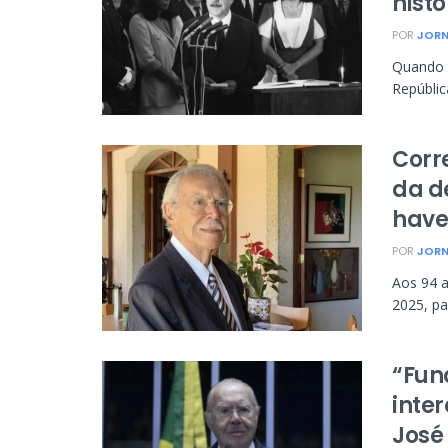
histo
POR
JORN
Quando 
Repúblic
Corre
da d
have
POR
JORN
Aos 94 a
2025, par
“Fun
inter
José