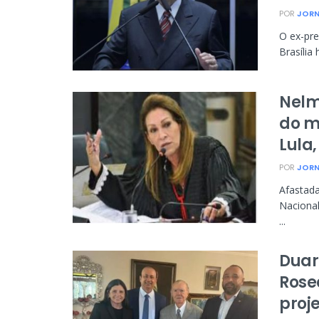
POR
JORN
O ex-pr
Brasília
Nelm
do m
Lula,
POR
JORN
Afastada
Nacional
...
Duar
Rose
proje