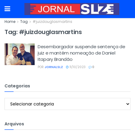
Home
Tag
#juizdouglasmartins
Tag:
#juizdouglasmartins
Desembargador suspende sentença de
juiz e mantém nomeação de Daniel
Itapary Brandão
POR
JORNALSLZ
11/10/2023
0
Categorias
Categorias
Arquivos