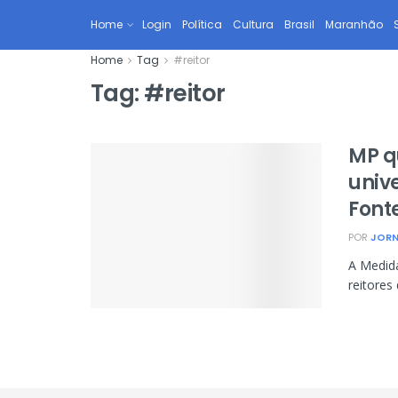
Home
Login
Política
Cultura
Brasil
Maranhão
Home
Tag
#reitor
Tag:
#reitor
MP q
univ
Font
POR
JORN
A Medida
reitores 