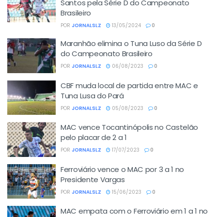
Santos pela Série D do Campeonato
Brasileiro
POR
JORNALSLZ
13/05/2024
0
Maranhão elimina o Tuna Luso da Série D
do Campeonato Brasileiro
POR
JORNALSLZ
06/08/2023
0
CBF muda local de partida entre MAC e
Tuna Lusa do Pará
POR
JORNALSLZ
05/08/2023
0
MAC vence Tocantinópolis no Castelão
pelo placar de 2 a 1
POR
JORNALSLZ
17/07/2023
0
Ferroviário vence o MAC por 3 a 1 no
Presidente Vargas
POR
JORNALSLZ
15/06/2023
0
MAC empata com o Ferroviário em 1 a 1 no