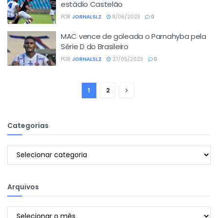
estádio Castelão
POR
JORNALSLZ
11/06/2023
0
MAC vence de goleada o Parnahyba pela
Série D do Brasileiro
POR
JORNALSLZ
27/05/2023
0
1
2
Categorias
Categorias
Arquivos
Arquivos