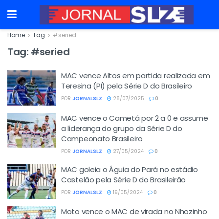
Home
Tag
#seried
Tag:
#seried
MAC vence Altos em partida realizada em
Teresina (PI) pela Série D do Brasileiro
POR
JORNALSLZ
28/07/2025
0
MAC vence o Cametá por 2 a 0 e assume
a liderança do grupo da Série D do
Campeonato Brasileiro
POR
JORNALSLZ
27/05/2024
0
MAC goleia o Águia do Pará no estádio
Castelão pela Série D do Brasileirão
POR
JORNALSLZ
19/05/2024
0
Moto vence o MAC de virada no Nhozinho