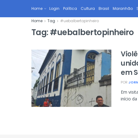
Home
Login
Política
Cultura
Brasil
Maranhão
Home
Tag
#uebalbertopinheiro
Tag:
#uebalbertopinheiro
Viol
unid
em S
POR
JORN
Em visit
início d