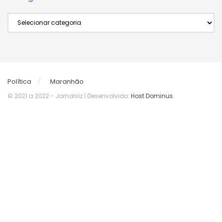
Categorias
Política
Maranhão
© 2021 a 2022
- Jornalslz | Desenvolvido:
Host Dominus
.