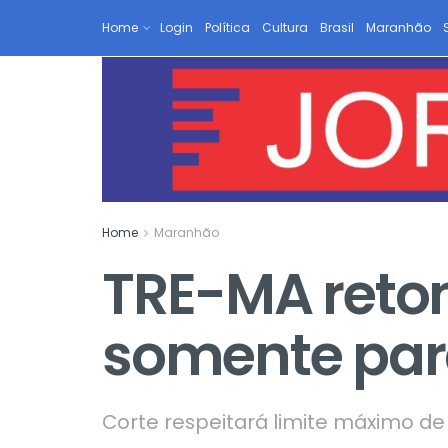
Home
Login
Política
Cultura
Brasil
Maranhão
Home
Maranhão
TRE-MA retom
somente para
Corte respeitará limite máximo de