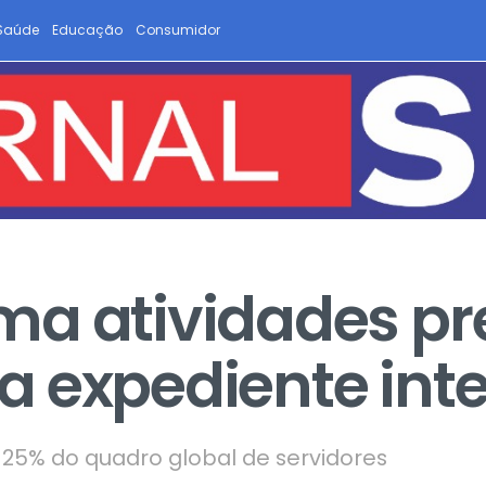
Saúde
Educação
Consumidor
a atividades pr
 expediente int
 25% do quadro global de servidores