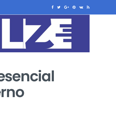
esencial
erno