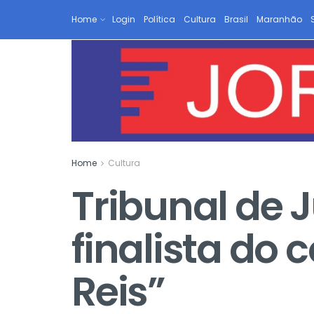
Home
Login
Política
Cultura
Brasil
Maranhão
Home
Cultura
Tribunal de J
finalista do
Reis”