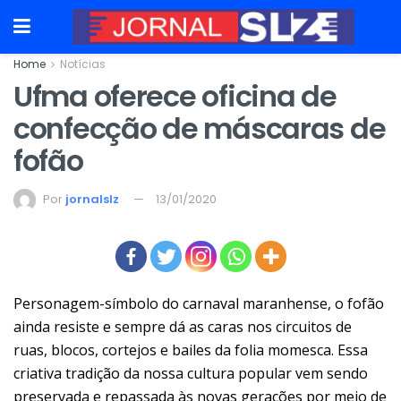
Home
Notícias
Ufma oferece oficina de
confecção de máscaras de
fofão
Por
jornalslz
13/01/2020
Personagem-símbolo do carnaval maranhense, o fofão
ainda resiste e sempre dá as caras nos circuitos de
ruas, blocos, cortejos e bailes da folia momesca. Essa
criativa tradição da nossa cultura popular vem sendo
preservada e repassada às novas gerações por meio de