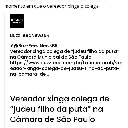
momento em que o vereador xinga o colega:
BuzzFeedNewsBR
✔
@BuzzFeedNewsBR
Vereador xinga colega de “judeu filho da puta”
na Câmara Municipal de São Paulo
https://www.
buzzfeed.com/br/tatianafara
h/ver
eador-xinga-colega-de-judeu-filho-da-puta-
na-camara-de
…
Vereador xinga colega de
“judeu filho da puta” na
Câmara de São Paulo