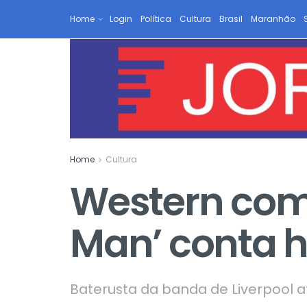
Home
Login
Política
Cultura
Brasil
Maranhão
Home
Cultura
Western com 
Man’ conta hi
Baterusta da banda de Liverpool at