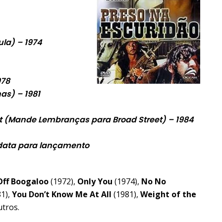
ula) – 1974
978
s) – 1981
et (Mande Lembranças para Broad Street) – 1984
 data para lançamento
Off Boogaloo
(1972),
Only You
(1974),
No No
1),
You Don’t Know Me At All
(1981),
Weight of the
utros.