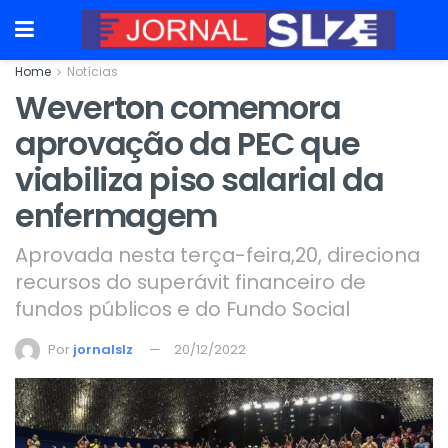
Home
Notícias
Weverton comemora
aprovação da PEC que
viabiliza piso salarial da
enfermagem
Aprovada nesta terça-feira,20, direciona
recursos do superávit financeiro de
fundos públicos e do Fundo Social
Por
jornalslz
20/12/2022