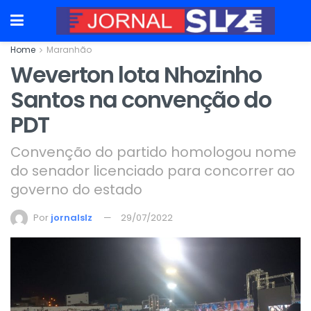
Home
Maranhão
Weverton lota Nhozinho
Santos na convenção do
PDT
Convenção do partido homologou nome
do senador licenciado para concorrer ao
governo do estado
Por
jornalslz
29/07/2022