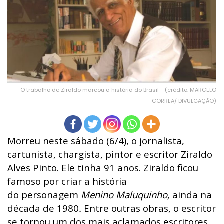
O trabalho de Ziraldo marcou a história do Brasil - (crédito: MARCELO
CORREA/ DIVULGAÇÃO)
Morreu neste sábado (6/4), o jornalista,
cartunista, chargista, pintor e escritor Ziraldo
Alves Pinto. Ele tinha 91 anos. Ziraldo ficou
famoso por criar a história
do
personagem
Menino Maluquinho
,
ainda na
década de 1980
.
Entre outras obras, o escritor
se tornou um dos mais aclamados escritores