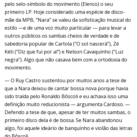
pelo
selo-símbolo do movimento (Elenco
) o seu
primeiro LP. Hoje considerado uma espécie de disco-
mãe da MPB, “Nara” se valeu da sofisticação musical do
estilo —e de uma voz muito particular — para levar a
outros públicos os sambas cheios de verdade e de
sabedoria popular de Cartola (“O sol nascerá”),
Zé
Kéti
(“Diz que fui por aí”) e Nelson Cavaquinho (“Luz
negra”). Algo que não casava bem com a ortodoxia do
movimento.
— O Ruy Castro sustentou por muitos anos a tese de
que a Nara deixou de cantar bossa nova porque havia
sido traída pelo Ronaldo Bôscoli e eu achava isso uma
definição muito reducionista — argumenta Cardoso. —
Defendo a tese de que, apesar de ter muitos sambas, o
primeiro disco dela é de bossa. Se Nara abandonou
algo, foi aquele ideário de banquinho e violão das letras
do Bôscoli.