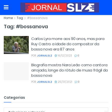
Home
Tag
#bossanova
Tag:
#bossanova
Carlos Lyra morre aos 90 anos, mas para
Ruy Castro a idade do compositor da
bossa nova era 87 anos
POR
JORNALSLZ
16/12/2023
0
Biografia mostra Nara Leão como cantora
arrojada, longe do rótulo de musa frágil da
bossa nova
POR
JORNALSLZ
25/01/2021
0
Categorias
Categorias