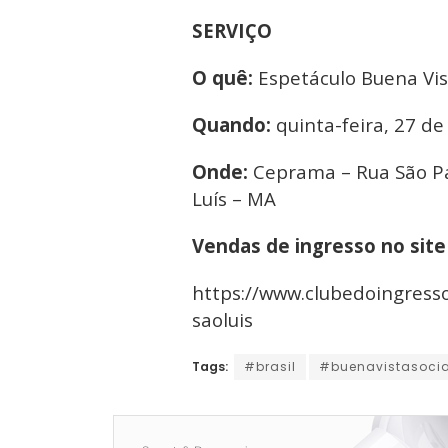
SERVIÇO
O quê:
Espetáculo Buena Vist
Quando:
quinta-feira, 27 d
Onde:
Ceprama – Rua São Pa
Luís – MA
Vendas de ingresso no site
https://www.clubedoingress
saoluis
Tags:
#brasil
#buenavistasocia