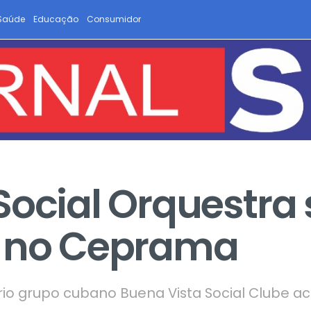
Saúde
Educação
Consumidor
Social Orquestra
a no Ceprama
io grupo cubano Buena Vista Social Clube a