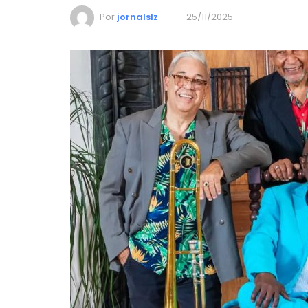
Por
jornalslz
25/11/2025