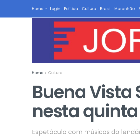
Home
Login
Política
Cultura
Brasil
Maranhão
Home
Cultura
Buena Vista 
nesta quint
Espetáculo com músicos do lendár