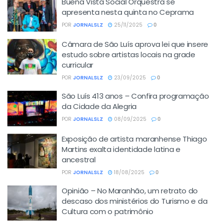
Buena Vista Social Orquestra se
apresenta nesta quinta no Ceprama
POR
JORNALSLZ
25/11/2025
0
Câmara de São Luís aprova lei que insere
estudo sobre artistas locais na grade
curricular
POR
JORNALSLZ
23/09/2025
0
São Luís 413 anos – Confira programação
da Cidade da Alegria
POR
JORNALSLZ
08/09/2025
0
Exposição de artista maranhense Thiago
Martins exalta identidade latina e
ancestral
POR
JORNALSLZ
18/08/2025
0
Opinião – No Maranhão, um retrato do
descaso dos ministérios do Turismo e da
Cultura com o patrimônio