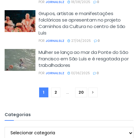
POR
JORNALSLZ
18/08/2025
0
Grupos, artistas e manifestações
folclóricas se apresentam no projeto
Caminhos da Cultura no centro de São
Luís
POR
JORNALSLZ
27/06/2025
0
Mulher se lança ao mar da Ponte do São
Francisco em São Luís e é resgatada por
trabalhadores
POR
JORNALSLZ
13/06/2025
0
1
2
…
20
Categorias
Categorias