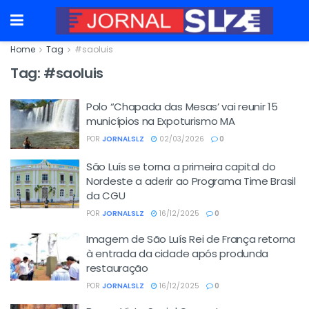
Home
Tag
#saoluis
Tag:
#saoluis
Polo “Chapada das Mesas’ vai reunir 15
municípios na Expoturismo MA
POR
JORNALSLZ
02/03/2026
0
São Luís se torna a primeira capital do
Nordeste a aderir ao Programa Time Brasil
da CGU
POR
JORNALSLZ
16/12/2025
0
Imagem de São Luís Rei de França retorna
à entrada da cidade após produnda
restauração
POR
JORNALSLZ
16/12/2025
0