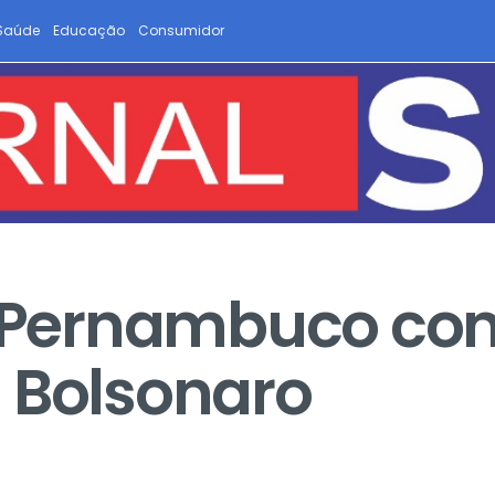
Saúde
Educação
Consumidor
ernambuco conc
 Bolsonaro