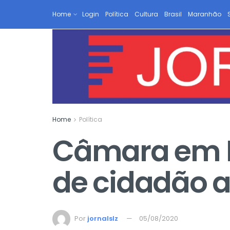
Home
Login
Política
Cultura
Brasil
Maranhão
Home
Política
Câmara em P
de cidadão a
Por
jornalslz
05/08/2020