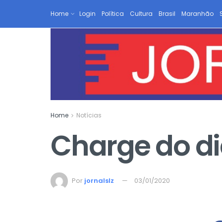
Home
Login
Política
Cultura
Brasil
Maranhão
Home
Notícias
Charge do di
Por
jornalslz
03/01/2020