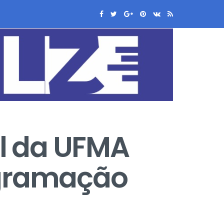
l da UFMA
gramação