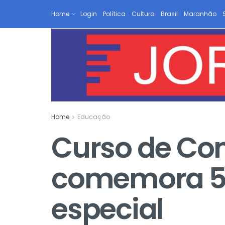
Home
Login
Política
Cultura
Brasil
Maranhão
Home
Educação
Curso de Co
comemora 5
especial