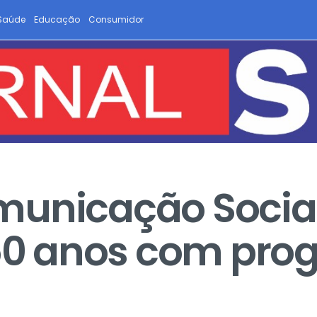
Saúde
Educação
Consumidor
municação Socia
0 anos com pro